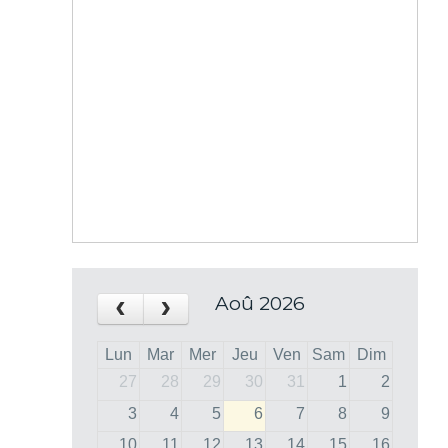
‹
›
Aoû 2026
Lun
Mar
Mer
Jeu
Ven
Sam
Dim
27
28
29
30
31
1
2
3
4
5
6
7
8
9
10
11
12
13
14
15
16