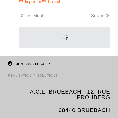
Imprimer
E-mail
Précédent
Suivant
MENTIONS LÉGALES
RÉALISATION
IP-SOLUTIONS
A.C.L. BRUEBACH - 12, RUE
FROHBERG
68440 BRUEBACH